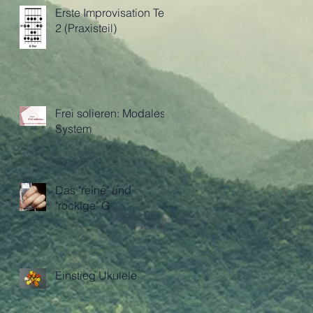
Erste Improvisation Teil
2 (Praxisteil)
Frei solieren: Modales
System
Das "reine" und
"rockige" G
Einstieg Ukulele