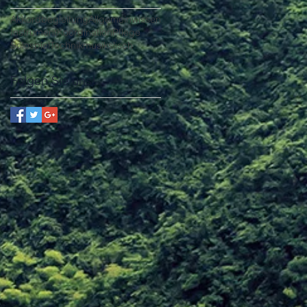
Akkordbegleitung
Allgemeinwissen
Instrument
Koordination
Pflege
Solospiel
Technik
musikslisch
Folgen Sie uns!