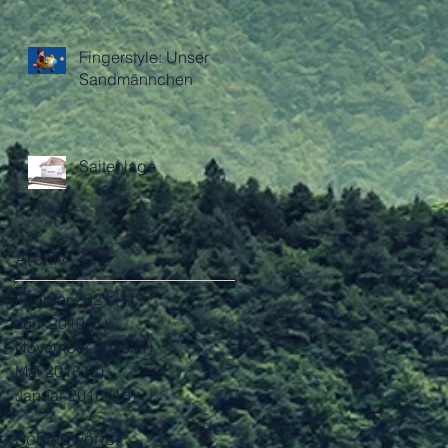
Fingerstyle: Unser
Sandmännchen
Saitenlage
Archiv
Februar 2021
(1)
1 Beitrag
Juni 2019
(1)
1 Beitrag
November 2018
(1)
1 Beitrag
Mai 2018
(3)
3 Beiträge
Januar 2018
(13)
13 Beiträge
Schlagwörter