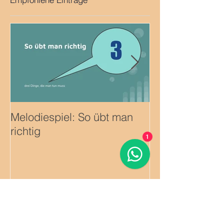
Melodiespiel: So übt man
Erste Improvisa
richtig
1
Aktuelle Einträge